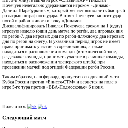
На 79-й минуте матча игрок «Славы-МАР» Николай
Почечуев нелегально удерживается игроком «Динамо»
Даниил Шарабуркиным, который мешает выполнить быстрый
розыгрыш штрафного удара. В ответ Почечуев наносит удар
ногой в район живота игроку «Динамо».
Дисквалифицировать Николая Почечуева сроком на 1 (одну)
игровую неделю (один день матча по регби, два игровых дня
по регби-7, два игровых дня по регби-пляжному, два игровых
дня по регби на снегу). В указанный период игрок не имеет
права принимать участие в соревнованиях, а также
находиться в расположении команды (в технической зоне,
раздевалке команды, принимать участие в разминке команды,
находиться в расположении тренерского штаба) при
проведении матчей под эгидой Федерации регби России.
Таким образом, наш форвард пропустит сегодняшний матч
Кубка России против «Енисея-СТМ» и вернется на поле в
игре 5-го тура против «ВВА-Подмосковье» 6 июня.
Поделиться:
Следующий матч