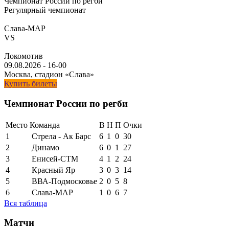
Чемпионат России по регби
Регулярный чемпионат
Слава-МАР
VS
Локомотив
09.08.2026
-
16-00
Москва, стадион «Слава»
Купить билеты
Чемпионат России по регби
Место
Команда
В
Н
П
Очки
1
Стрела - Ак Барс
6
1
0
30
2
Динамо
6
0
1
27
3
Енисей-СТМ
4
1
2
24
4
Красный Яр
3
0
3
14
5
ВВА-Подмосковье
2
0
5
8
6
Слава-МАР
1
0
6
7
Вся таблица
Матчи