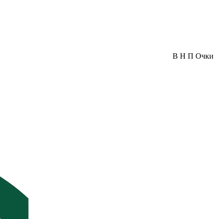
В
Н
П
Очки