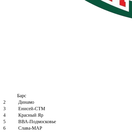
Барс
2
Динамо
3
Енисей-СТМ
4
Красный Яр
5
ВВА-Подмосковье
6
Слава-МАР