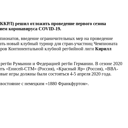
(ККРЛ) решил отложить проведение первого сезона
нием коронавируса COVID-19.
мпионатов, введение ограничительных мер на проведение
дать новый клубный турнир для стран-участниц Чемпионата
торов Континентальной клубной регбийной лиги
Кирилл
регби Румынии и Федерацией регби Германии. В сезоне 2020
ить «Енисей-СТМ» (Россия), «Красный Яр» (Россия), «ВВА-
вые игры должны были состояться 4-5 апреля 2020 года.
тивостояние с немецким «1880 Франкфуртом».