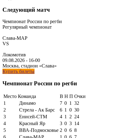
Следующий матч
Чемпионат России по регби
Регулярный чемпионат
Слава-МАР
VS
Локомотив
09.08.2026
-
16-00
Москва, стадион «Слава»
Купить билеты
Чемпионат России по регби
Место
Команда
В
Н
П
Очки
1
Динамо
7
0
1
32
2
Стрела - Ак Барс
6
1
0
30
3
Енисей-СТМ
4
1
2
24
4
Красный Яр
3
0
3
14
5
ВВА-Подмосковье
2
0
6
8
6
Слава-МАР
1
0
6
7