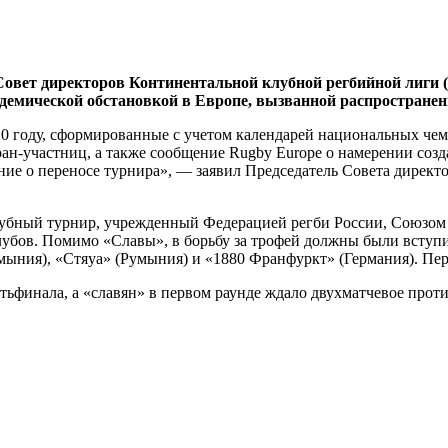
Совет директоров Континентальной клубной регбийной лиги 
пидемической обстановкой в Европе, вызванной распростране
20 году, сформированные с учетом календарей национальных че
ан-участниц, а также сообщение Rugby Europe о намерении соз
ние о переносе турнира», — заявил Председатель Совета дирек
убный турнир, учрежденный Федерацией регби России, Союзом 
лубов. Помимо «Славы», в борьбу за трофей должны были вступ
мыния), «Стяуа» (Румыния) и «1880 Франфуркт» (Германия). Пер
ртьфинала, а «славян» в первом раунде ждало двухматчевое про