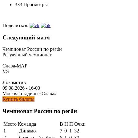
333 Просмотры
Поделиться:
Следующий матч
Чемпионат России по регби
Регулярный чемпионат
Слава-МАР
VS
Локомотив
09.08.2026
-
16-00
Москва, стадион «Слава»
Купить билеты
Чемпионат России по регби
Место
Команда
В
Н
П
Очки
1
Динамо
7
0
1
32
2
Стрела - Ак Барс
6
1
0
30