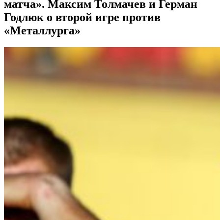
матча». Максим Толмачев и Герман
Годлюк о второй игре против
«Металлурга»