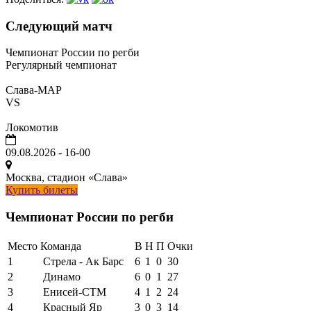
Следующий матч
Чемпионат России по регби
Регулярный чемпионат
Слава-МАР
VS
Локомотив
09.08.2026
-
16-00
Москва, стадион «Слава»
Купить билеты
Чемпионат России по регби
Место
Команда
В
Н
П
Очки
1
Стрела - Ак Барс
6
1
0
30
2
Динамо
6
0
1
27
3
Енисей-СТМ
4
1
2
24
4
Красный Яр
3
0
3
14