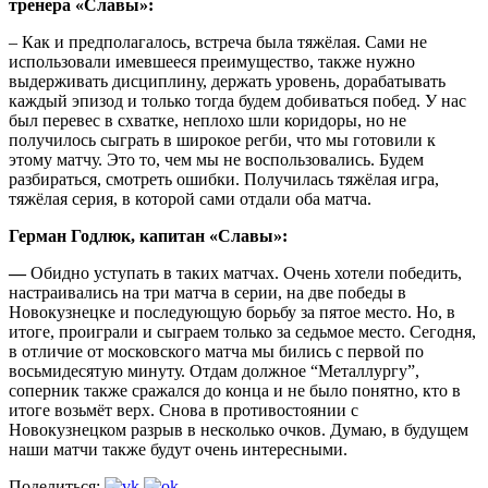
тренера «Славы»:
– Как и предполагалось, встреча была тяжёлая. Сами не
использовали имевшееся преимущество, также нужно
выдерживать дисциплину, держать уровень, дорабатывать
каждый эпизод и только тогда будем добиваться побед. У нас
был перевес в схватке, неплохо шли коридоры, но не
получилось сыграть в широкое регби, что мы готовили к
этому матчу. Это то, чем мы не воспользовались. Будем
разбираться, смотреть ошибки. Получилась тяжёлая игра,
тяжёлая серия, в которой сами отдали оба матча.
Герман Годлюк, капитан «Славы»:
—
Обидно уступать в таких матчах. Очень хотели победить,
настраивались на три матча в серии, на две победы в
Новокузнецке и последующую борьбу за пятое место. Но, в
итоге, проиграли и сыграем только за седьмое место. Сегодня,
в отличие от московского матча мы бились с первой по
восьмидесятую минуту. Отдам должное “Металлургу”,
соперник также сражался до конца и не было понятно, кто в
итоге возьмёт верх. Снова в противостоянии с
Новокузнецком разрыв в несколько очков. Думаю, в будущем
наши матчи также будут очень интересными.
Поделиться: