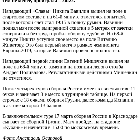
тем не менее, проиграла – 20:22.
Нападающий «Славы» Никита Вавилин вышел на поле в
стартовом составе и на 61-й минуте отметился попыткой,
после которой счет стал 19:15 в пользу румын. Вавилин
поднял мяч после выигранной схватки в 5 метрах от зачетки
соперника и без труда пробил оборону «дубов». На 68-й
минуте Никита уступил свое место на поле Виталию
Живатову. Это был первый матч в рамках чемпионата
Европы-2019, который Вавилин провел не полностью.
Нападающий первой линии Евгений Мишечкин вышел на
поле на 68-й минуте, заменив на позиции левого столба
Андрея Поливалова. Результативными действиями Мишечкин
не отметился.
После четырех туров сборная России имеет в своем активе 11
очков и занимает 3-е место в турнирной таблице. На первой
строчке с 18 очками сборная Грузии, далее команда Испании,
в активе которой 13 баллов.
В заключительном туре 17 марта сборная России в Краснодаре
сыграет со сборной Грузии. Матч пройдет на стадионе
«Кубань» и начнется в 15.00 по московскому времени.
Фото Анастасии Осиповой