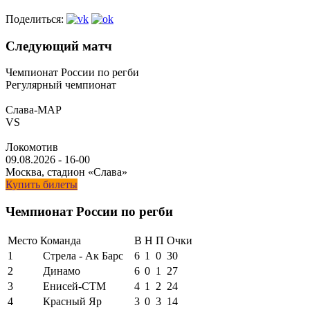
Поделиться:
Следующий матч
Чемпионат России по регби
Регулярный чемпионат
Слава-МАР
VS
Локомотив
09.08.2026
-
16-00
Москва, стадион «Слава»
Купить билеты
Чемпионат России по регби
Место
Команда
В
Н
П
Очки
1
Стрела - Ак Барс
6
1
0
30
2
Динамо
6
0
1
27
3
Енисей-СТМ
4
1
2
24
4
Красный Яр
3
0
3
14