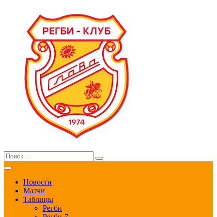
Новости
Матчи
Таблицы
Регби
Регби-7