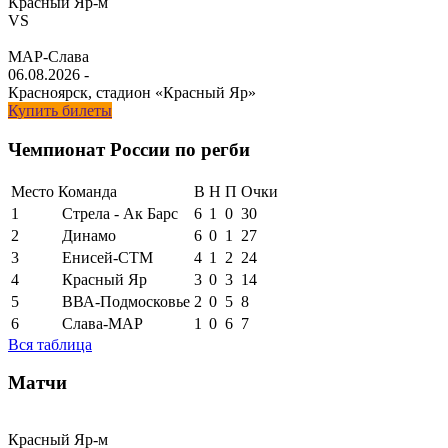
Красный Яр-м
VS
МАР-Слава
06.08.2026
-
Красноярск, стадион «Красный Яр»
Купить билеты
Чемпионат России по регби
Место
Команда
В
Н
П
Очки
1
Стрела - Ак Барс
6
1
0
30
2
Динамо
6
0
1
27
3
Енисей-СТМ
4
1
2
24
4
Красный Яр
3
0
3
14
5
ВВА-Подмосковье
2
0
5
8
6
Слава-МАР
1
0
6
7
Вся таблица
Матчи
Красный Яр-м