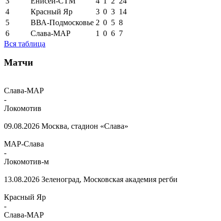
3
Енисей-СТМ
4
1
2
24
4
Красный Яр
3
0
3
14
5
ВВА-Подмосковье
2
0
5
8
6
Слава-МАР
1
0
6
7
Вся таблица
Матчи
Слава-МАР
-
Локомотив
09.08.2026
Москва, стадион «Слава»
МАР-Слава
-
Локомотив-м
13.08.2026
Зеленоград, Московская академия регби
Красный Яр
-
Слава-МАР