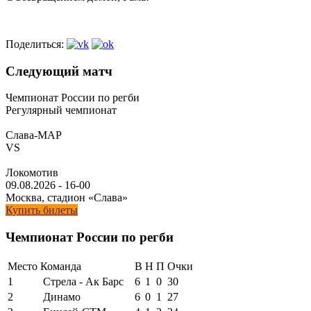
Поделиться:
Следующий матч
Чемпионат России по регби
Регулярный чемпионат
Слава-МАР
VS
Локомотив
09.08.2026
-
16-00
Москва, стадион «Слава»
Купить билеты
Чемпионат России по регби
Место
Команда
В
Н
П
Очки
1
Стрела - Ак Барс
6
1
0
30
2
Динамо
6
0
1
27