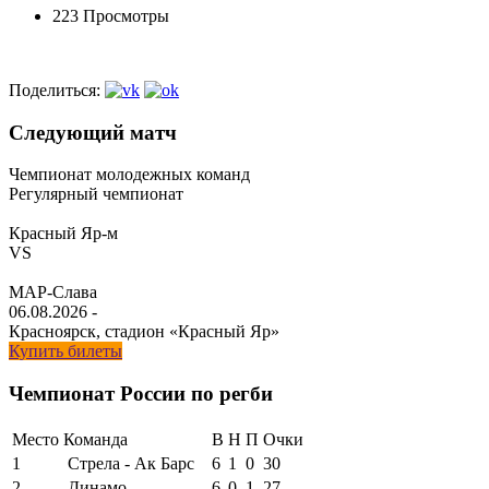
223 Просмотры
Поделиться:
Следующий матч
Чемпионат молодежных команд
Регулярный чемпионат
Красный Яр-м
VS
МАР-Слава
06.08.2026
-
Красноярск, стадион «Красный Яр»
Купить билеты
Чемпионат России по регби
Место
Команда
В
Н
П
Очки
1
Стрела - Ак Барс
6
1
0
30
2
Динамо
6
0
1
27