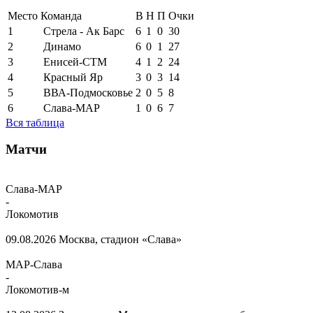
Место
Команда
В
Н
П
Очки
1
Стрела - Ак Барс
6
1
0
30
2
Динамо
6
0
1
27
3
Енисей-СТМ
4
1
2
24
4
Красный Яр
3
0
3
14
5
ВВА-Подмосковье
2
0
5
8
6
Слава-МАР
1
0
6
7
Вся таблица
Матчи
Слава-МАР
-
Локомотив
09.08.2026
Москва, стадион «Слава»
МАР-Слава
-
Локомотив-м