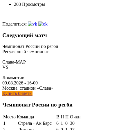
203 Просмотры
Поделиться:
Следующий матч
Чемпионат России по регби
Регулярный чемпионат
Слава-МАР
VS
Локомотив
09.08.2026
-
16-00
Москва, стадион «Слава»
Купить билеты
Чемпионат России по регби
Место
Команда
В
Н
П
Очки
1
Стрела - Ак Барс
6
1
0
30
2
Динамо
6
0
1
27