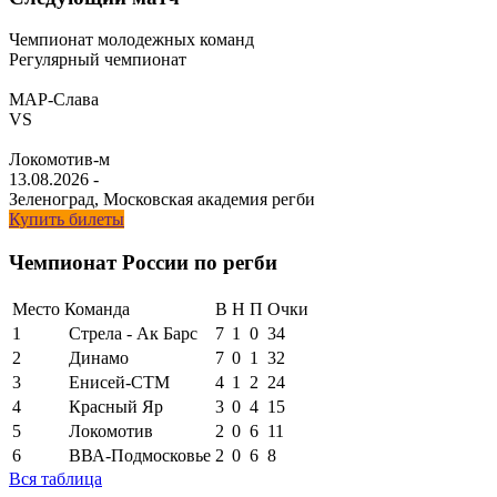
Чемпионат молодежных команд
Регулярный чемпионат
МАР-Слава
VS
Локомотив-м
13.08.2026
-
Зеленоград, Московская академия регби
Купить билеты
Чемпионат России по регби
Место
Команда
В
Н
П
Очки
1
Стрела - Ак Барс
7
1
0
34
2
Динамо
7
0
1
32
3
Енисей-СТМ
4
1
2
24
4
Красный Яр
3
0
4
15
5
Локомотив
2
0
6
11
6
ВВА-Подмосковье
2
0
6
8
Вся таблица