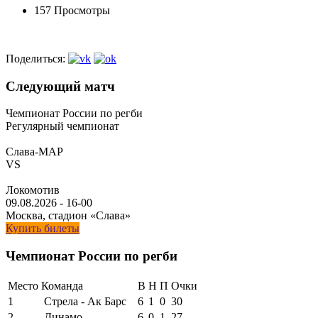
157 Просмотры
Поделиться:
Следующий матч
Чемпионат России по регби
Регулярный чемпионат
Слава-МАР
VS
Локомотив
09.08.2026
-
16-00
Москва, стадион «Слава»
Купить билеты
Чемпионат России по регби
Место
Команда
В
Н
П
Очки
1
Стрела - Ак Барс
6
1
0
30
2
Динамо
6
0
1
27