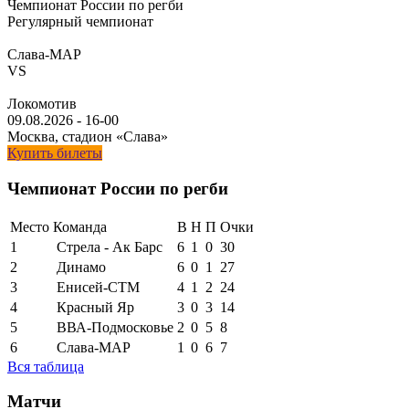
Чемпионат России по регби
Регулярный чемпионат
Слава-МАР
VS
Локомотив
09.08.2026
-
16-00
Москва, стадион «Слава»
Купить билеты
Чемпионат России по регби
Место
Команда
В
Н
П
Очки
1
Стрела - Ак Барс
6
1
0
30
2
Динамо
6
0
1
27
3
Енисей-СТМ
4
1
2
24
4
Красный Яр
3
0
3
14
5
ВВА-Подмосковье
2
0
5
8
6
Слава-МАР
1
0
6
7
Вся таблица
Матчи