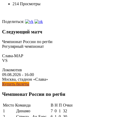
214 Просмотры
Поделиться:
Следующий матч
Чемпионат России по регби
Регулярный чемпионат
Слава-МАР
VS
Локомотив
09.08.2026
-
16-00
Москва, стадион «Слава»
Купить билеты
Чемпионат России по регби
Место
Команда
В
Н
П
Очки
1
Динамо
7
0
1
32
2
Стрела - Ак Барс
6
1
0
30