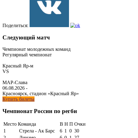
Поделиться:
Следующий матч
Чемпионат молодежных команд
Регулярный чемпионат
Красный Яр-м
VS
МАР-Слава
06.08.2026
-
Красноярск, стадион «Красный Яр»
Купить билеты
Чемпионат России по регби
Место
Команда
В
Н
П
Очки
1
Стрела - Ак Барс
6
1
0
30
2
Динамо
6
0
1
27