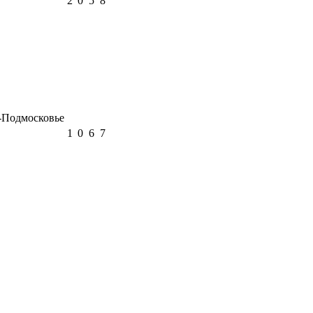
2
0
5
8
Подмосковье
1
0
6
7