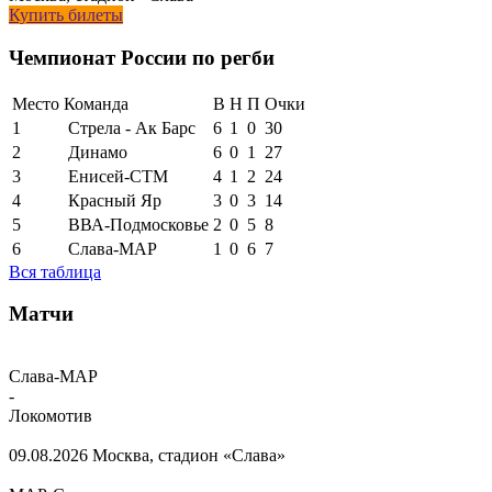
Купить билеты
Чемпионат России по регби
Место
Команда
В
Н
П
Очки
1
Стрела - Ак Барс
6
1
0
30
2
Динамо
6
0
1
27
3
Енисей-СТМ
4
1
2
24
4
Красный Яр
3
0
3
14
5
ВВА-Подмосковье
2
0
5
8
6
Слава-МАР
1
0
6
7
Вся таблица
Матчи
Слава-МАР
-
Локомотив
09.08.2026
Москва, стадион «Слава»