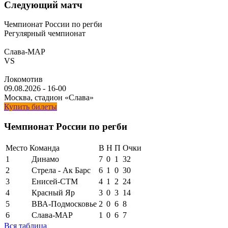
Следующий матч
Чемпионат России по регби
Регулярный чемпионат
Слава-МАР
VS
Локомотив
09.08.2026
-
16-00
Москва, стадион «Слава»
Купить билеты
Чемпионат России по регби
Место
Команда
В
Н
П
Очки
1
Динамо
7
0
1
32
2
Стрела - Ак Барс
6
1
0
30
3
Енисей-СТМ
4
1
2
24
4
Красный Яр
3
0
3
14
5
ВВА-Подмосковье
2
0
6
8
6
Слава-МАР
1
0
6
7
Вся таблица