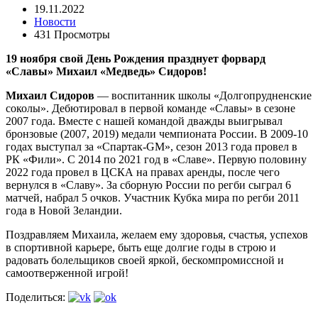
19.11.2022
Новости
431 Просмотры
19 ноября свой День Рождения празднует форвард
«Славы» Михаил «Медведь» Сидоров!
Михаил Сидоров
— воспитанник школы «Долгопрудненские
соколы». Дебютировал в первой команде «Славы» в сезоне
2007 года. Вместе с нашей командой дважды выигрывал
бронзовые (2007, 2019) медали чемпионата России. В 2009-10
годах выступал за «Спартак-GM», сезон 2013 года провел в
РК «Фили». С 2014 по 2021 год в «Славе». Первую половину
2022 года провел в ЦСКА на правах аренды, после чего
вернулся в «Славу». За сборную России по регби сыграл 6
матчей, набрал 5 очков. Участник Кубка мира по регби 2011
года в Новой Зеландии.
Поздравляем Михаила, желаем ему здоровья, счастья, успехов
в спортивной карьере, быть еще долгие годы в строю и
радовать болельщиков своей яркой, бескомпромиссной и
самоотверженной игрой!
Поделиться: