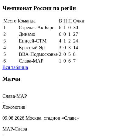
Чемпионат России по регби
Место
Команда
В
Н
П
Очки
1
Стрела - Ак Барс
6
1
0
30
2
Динамо
6
0
1
27
3
Енисей-СТМ
4
1
2
24
4
Красный Яр
3
0
3
14
5
ВВА-Подмосковье
2
0
5
8
6
Слава-МАР
1
0
6
7
Вся таблица
Матчи
Слава-МАР
-
Локомотив
09.08.2026
Москва, стадион «Слава»
МАР-Слава
-