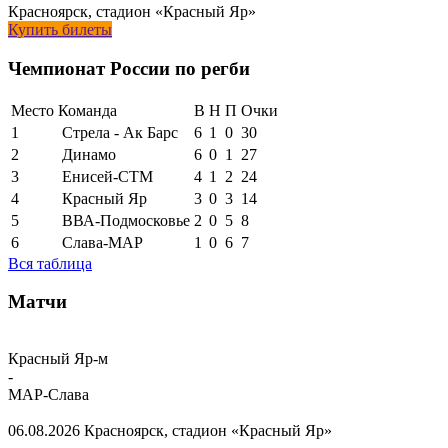
Красноярск, стадион «Красный Яр»
Купить билеты
Чемпионат России по регби
Место
Команда
В
Н
П
Очки
1
Стрела - Ак Барс
6
1
0
30
2
Динамо
6
0
1
27
3
Енисей-СТМ
4
1
2
24
4
Красный Яр
3
0
3
14
5
ВВА-Подмосковье
2
0
5
8
6
Слава-МАР
1
0
6
7
Вся таблица
Матчи
Красный Яр-м
-
МАР-Слава
06.08.2026
Красноярск, стадион «Красный Яр»