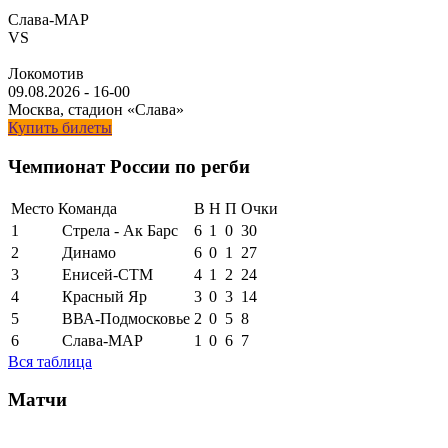
Слава-МАР
VS
Локомотив
09.08.2026
-
16-00
Москва, стадион «Слава»
Купить билеты
Чемпионат России по регби
Место
Команда
В
Н
П
Очки
1
Стрела - Ак Барс
6
1
0
30
2
Динамо
6
0
1
27
3
Енисей-СТМ
4
1
2
24
4
Красный Яр
3
0
3
14
5
ВВА-Подмосковье
2
0
5
8
6
Слава-МАР
1
0
6
7
Вся таблица
Матчи