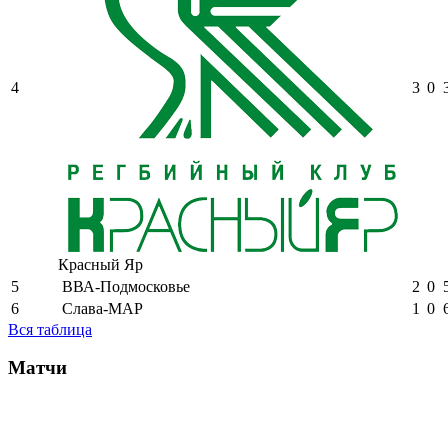
4
3
0
Красный Яр
5
ВВА-Подмосковье
2
0
6
Слава-МАР
1
0
Вся таблица
Матчи