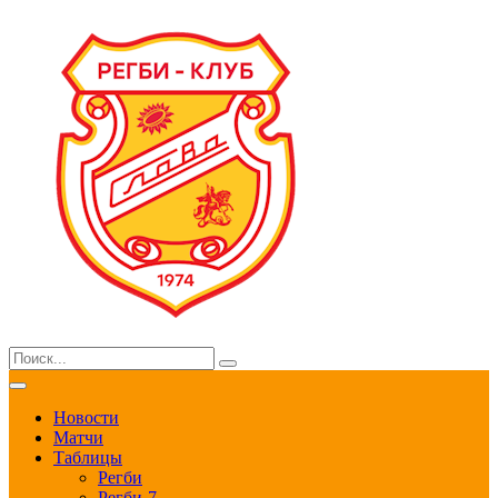
Новости
Матчи
Таблицы
Регби
Регби-7