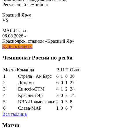
Регулярный чемпионат
Красный Яр-м
VS
МАР-Слава
06.08.2026
-
Красноярск, стадион «Красный Яр»
Купить билеты
Чемпионат России по регби
Место
Команда
В
Н
П
Очки
1
Стрела - Ак Барс
6
1
0
30
2
Динамо
6
0
1
27
3
Енисей-СТМ
4
1
2
24
4
Красный Яр
3
0
3
14
5
ВВА-Подмосковье
2
0
5
8
6
Слава-МАР
1
0
6
7
Вся таблица
Матчи