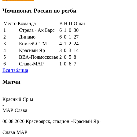
Чемпионат России по регби
Место
Команда
В
Н
П
Очки
1
Стрела - Ак Барс
6
1
0
30
2
Динамо
6
0
1
27
3
Енисей-СТМ
4
1
2
24
4
Красный Яр
3
0
3
14
5
ВВА-Подмосковье
2
0
5
8
6
Слава-МАР
1
0
6
7
Вся таблица
Матчи
Красный Яр-м
-
МАР-Слава
06.08.2026
Красноярск, стадион «Красный Яр»
Слава-МАР