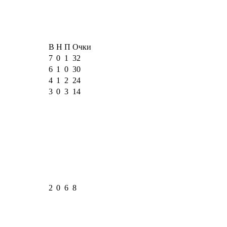
В
Н
П
Очки
7
0
1
32
6
1
0
30
4
1
2
24
3
0
3
14
2
0
6
8