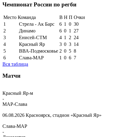
Чемпионат России по регби
Место
Команда
В
Н
П
Очки
1
Стрела - Ак Барс
6
1
0
30
2
Динамо
6
0
1
27
3
Енисей-СТМ
4
1
2
24
4
Красный Яр
3
0
3
14
5
ВВА-Подмосковье
2
0
5
8
6
Слава-МАР
1
0
6
7
Вся таблица
Матчи
Красный Яр-м
-
МАР-Слава
06.08.2026
Красноярск, стадион «Красный Яр»
Слава-МАР
-