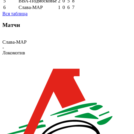
5
ВВА-Подмосковье
2
0
5
8
6
Слава-МАР
1
0
6
7
Вся таблица
Матчи
Слава-МАР
-
Локомотив