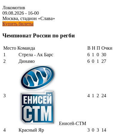
Локомотив
09.08.2026
-
16-00
Москва, стадион «Слава»
Купить билеты
Чемпионат России по регби
Место
Команда
В
Н
П
Очки
1
Стрела - Ак Барс
6
1
0
30
2
Динамо
6
0
1
27
3
4
1
2
24
Енисей-СТМ
4
Красный Яр
3
0
3
14