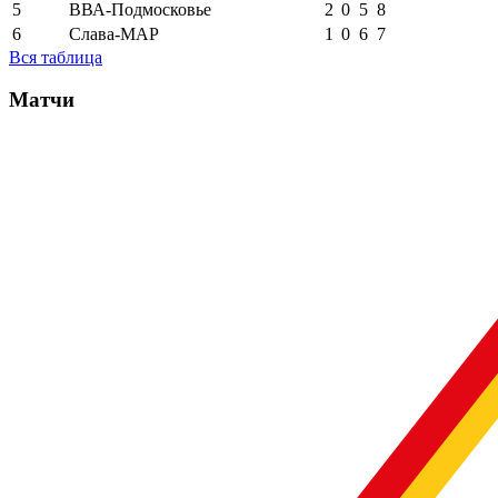
5
ВВА-Подмосковье
2
0
5
8
6
Слава-МАР
1
0
6
7
Вся таблица
Матчи