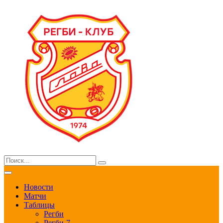
Новости
Матчи
Таблицы
Регби
Регби-7