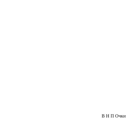
В
Н
П
Очки