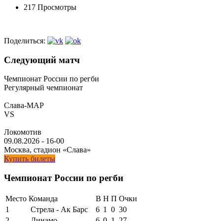
217 Просмотры
Поделиться:
Следующий матч
Чемпионат России по регби
Регулярный чемпионат
Слава-МАР
VS
Локомотив
09.08.2026
-
16-00
Москва, стадион «Слава»
Купить билеты
Чемпионат России по регби
Место
Команда
В
Н
П
Очки
1
Стрела - Ак Барс
6
1
0
30
2
Динамо
6
0
1
27