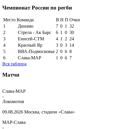
Чемпионат России по регби
Место
Команда
В
Н
П
Очки
1
Динамо
7
0
1
32
2
Стрела - Ак Барс
6
1
0
30
3
Енисей-СТМ
4
1
2
24
4
Красный Яр
3
0
3
14
5
ВВА-Подмосковье
2
0
6
8
6
Слава-МАР
1
0
6
7
Вся таблица
Матчи
Слава-МАР
-
Локомотив
09.08.2026
Москва, стадион «Слава»
МАР-Слава
-