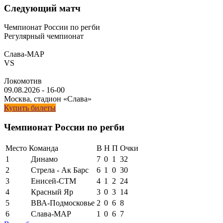
Следующий матч
Чемпионат России по регби
Регулярный чемпионат
Слава-МАР
VS
Локомотив
09.08.2026
-
16-00
Москва, стадион «Слава»
Купить билеты
Чемпионат России по регби
Место
Команда
В
Н
П
Очки
1
Динамо
7
0
1
32
2
Стрела - Ак Барс
6
1
0
30
3
Енисей-СТМ
4
1
2
24
4
Красный Яр
3
0
3
14
5
ВВА-Подмосковье
2
0
6
8
6
Слава-МАР
1
0
6
7