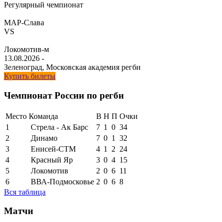
Регулярный чемпионат
МАР-Слава
VS
Локомотив-м
13.08.2026
-
Зеленоград, Московская академия регби
Купить билеты
Чемпионат России по регби
Место
Команда
В
Н
П
Очки
1
Стрела - Ак Барс
7
1
0
34
2
Динамо
7
0
1
32
3
Енисей-СТМ
4
1
2
24
4
Красный Яр
3
0
4
15
5
Локомотив
2
0
6
11
6
ВВА-Подмосковье
2
0
6
8
Вся таблица
Матчи