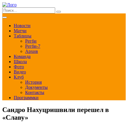
Новости
Матчи
Таблицы
Регби
Регби-7
Архив
Команда
Школа
Фото
Видео
Клуб
История
Документы
Контакты
Программки
Сандро Нахуцришвили перешел в
«Славу»