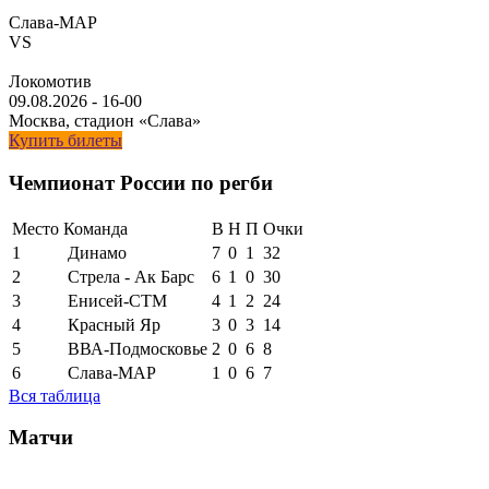
Слава-МАР
VS
Локомотив
09.08.2026
-
16-00
Москва, стадион «Слава»
Купить билеты
Чемпионат России по регби
Место
Команда
В
Н
П
Очки
1
Динамо
7
0
1
32
2
Стрела - Ак Барс
6
1
0
30
3
Енисей-СТМ
4
1
2
24
4
Красный Яр
3
0
3
14
5
ВВА-Подмосковье
2
0
6
8
6
Слава-МАР
1
0
6
7
Вся таблица
Матчи