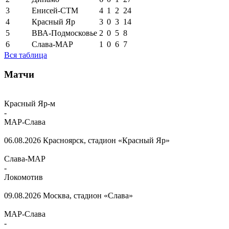
3
Енисей-СТМ
4
1
2
24
4
Красный Яр
3
0
3
14
5
ВВА-Подмосковье
2
0
5
8
6
Слава-МАР
1
0
6
7
Вся таблица
Матчи
Красный Яр-м
-
МАР-Слава
06.08.2026
Красноярск, стадион «Красный Яр»
Слава-МАР
-
Локомотив
09.08.2026
Москва, стадион «Слава»
МАР-Слава
-