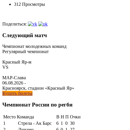
312 Просмотры
Поделиться:
Следующий матч
Чемпионат молодежных команд
Регулярный чемпионат
Красный Яр-м
VS
МАР-Слава
06.08.2026
-
Красноярск, стадион «Красный Яр»
Купить билеты
Чемпионат России по регби
Место
Команда
В
Н
П
Очки
1
Стрела - Ак Барс
6
1
0
30
2
Динамо
6
0
1
27