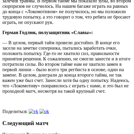
залечив травмы. В первом тайме мы показали зубы, во втором
сюрпризов не случилось. На нашем багаже играть на равных
до конца с «Локомотивом» не получилось, но мы положили
трудовую попытку, а это говорит о том, что ребята не бросают
играть, не опускают рук.
Герман Годлюк, полузащитник «Славы»:
— В целом, первый тайм провели достойно. В конце его
засели на зачетке соперника, пытались заработать очки,
положить попытку. Где-то не хватило сил, правильности
принятия решения. К сожалению, не смогли занести и в итоге
потратили силы. Во втором тайме нам не хватило замен в
первой линии – было всего три регбиста в основе, один на
замене. В целом, доиграли до конца второго тайма, не так
важен уже был счет. Занесли хотя бы одну попытку. Надеюсь,
что «Локомотиву» понравилось с играть с нами, и это был не
проходной матч, несмотря на такой крупный счет.
Поделиться:
Следующий матч