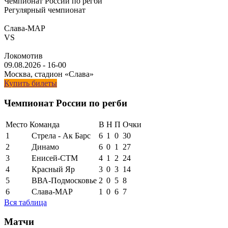
Чемпионат России по регби
Регулярный чемпионат
Слава-МАР
VS
Локомотив
09.08.2026
-
16-00
Москва, стадион «Слава»
Купить билеты
Чемпионат России по регби
Место
Команда
В
Н
П
Очки
1
Стрела - Ак Барс
6
1
0
30
2
Динамо
6
0
1
27
3
Енисей-СТМ
4
1
2
24
4
Красный Яр
3
0
3
14
5
ВВА-Подмосковье
2
0
5
8
6
Слава-МАР
1
0
6
7
Вся таблица
Матчи