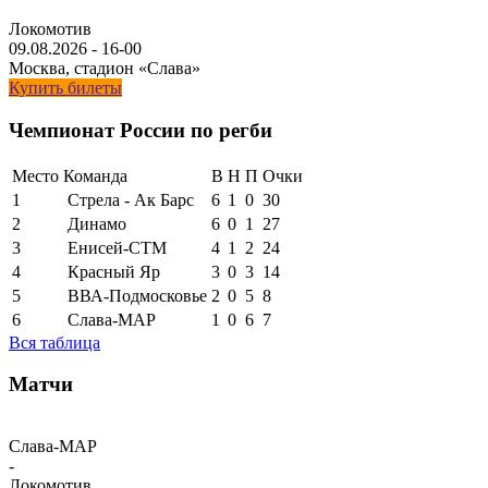
Локомотив
09.08.2026
-
16-00
Москва, стадион «Слава»
Купить билеты
Чемпионат России по регби
Место
Команда
В
Н
П
Очки
1
Стрела - Ак Барс
6
1
0
30
2
Динамо
6
0
1
27
3
Енисей-СТМ
4
1
2
24
4
Красный Яр
3
0
3
14
5
ВВА-Подмосковье
2
0
5
8
6
Слава-МАР
1
0
6
7
Вся таблица
Матчи
Слава-МАР
-
Локомотив