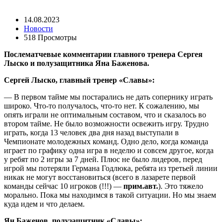
14.08.2023
Новости
518 Просмотры
Поcлематчевые комментарии главного тренера Сергея
Лыско и полузащитника Яна Баженова.
Сергей Лыско, главный тренер «Славы»:
— В первом тайме мы постарались не дать сопернику играть
широко. Что-то получалось, что-то нет. К сожалению, мы
опять играли не оптимальным составом, что и сказалось во
втором тайме. Не было возможности освежить игру. Трудно
играть, когда 13 человек два дня назад выступали в
Чемпионате молодежных команд. Одно дело, когда команда
играет по графику одна игра в неделю и совсем другое, когда
у ребят по 2 игры за 7 дней. Плюс не было лидеров, перед
игрой мы потеряли Германа Годлюка, ребята из третьей линии
никак не могут восстановиться (всего в лазарете первой
команды сейчас 10 игроков (!!!) —
прим.авт.
). Это тяжело
морально. Пока мы находимся в такой ситуации. Но мы знаем
куда идем и что делаем.
Ян Баженов, полузащитник «Славы»: