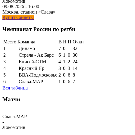
Локомотив
09.08.2026
-
16-00
Москва, стадион «Слава»
Купить билеты
Чемпионат России по регби
Место
Команда
В
Н
П
Очки
1
Динамо
7
0
1
32
2
Стрела - Ак Барс
6
1
0
30
3
Енисей-СТМ
4
1
2
24
4
Красный Яр
3
0
3
14
5
ВВА-Подмосковье
2
0
6
8
6
Слава-МАР
1
0
6
7
Вся таблица
Матчи
Слава-МАР
-
Локомотив