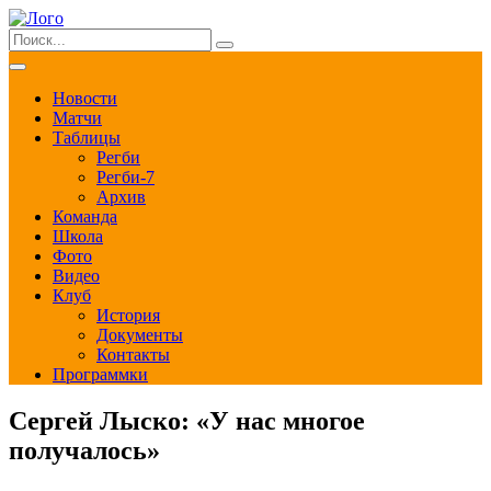
Новости
Матчи
Таблицы
Регби
Регби-7
Архив
Команда
Школа
Фото
Видео
Клуб
История
Документы
Контакты
Программки
Сергей Лыско: «У нас многое
получалось»