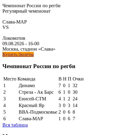
Чемпионат России по регби
Регулярный чемпионат
Слава-МАР
VS
Локомотив
09.08.2026
-
16-00
Москва, стадион «Слава»
Купить билеты
Чемпионат России по регби
Место
Команда
В
Н
П
Очки
1
Динамо
7
0
1
32
2
Стрела - Ак Барс
6
1
0
30
3
Енисей-СТМ
4
1
2
24
4
Красный Яр
3
0
3
14
5
ВВА-Подмосковье
2
0
6
8
6
Слава-МАР
1
0
6
7
Вся таблица