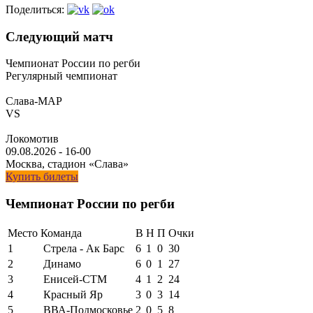
Поделиться:
Следующий матч
Чемпионат России по регби
Регулярный чемпионат
Слава-МАР
VS
Локомотив
09.08.2026
-
16-00
Москва, стадион «Слава»
Купить билеты
Чемпионат России по регби
Место
Команда
В
Н
П
Очки
1
Стрела - Ак Барс
6
1
0
30
2
Динамо
6
0
1
27
3
Енисей-СТМ
4
1
2
24
4
Красный Яр
3
0
3
14
5
ВВА-Подмосковье
2
0
5
8