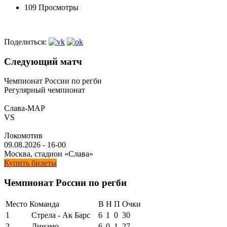
109 Просмотры
Поделиться:
Следующий матч
Чемпионат России по регби
Регулярный чемпионат
Слава-МАР
VS
Локомотив
09.08.2026
-
16-00
Москва, стадион «Слава»
Купить билеты
Чемпионат России по регби
Место
Команда
В
Н
П
Очки
1
Стрела - Ак Барс
6
1
0
30
2
Динамо
6
0
1
27