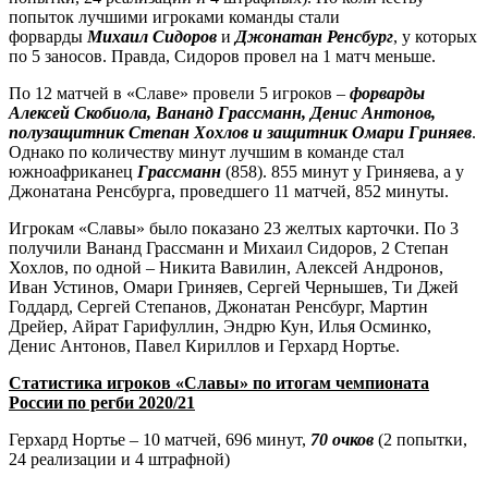
попыток лучшими игроками команды стали
форварды
Михаил Сидоров
и
Джонатан Ренсбург
, у которых
по 5 заносов. Правда, Сидоров провел на 1 матч меньше.
По 12 матчей в «Славе» провели 5 игроков –
форварды
Алексей Скобиола, Вананд Грассманн, Денис Антонов,
полузащитник Степан Хохлов и защитник Омари Гриняев
.
Однако по количеству минут лучшим в команде стал
южноафриканец
Грассманн
(858). 855 минут у Гриняева, а у
Джонатана Ренсбурга, проведшего 11 матчей, 852 минуты.
Игрокам «Славы» было показано 23 желтых карточки. По 3
получили Вананд Грассманн и Михаил Сидоров, 2 Степан
Хохлов, по одной – Никита Вавилин, Алексей Андронов,
Иван Устинов, Омари Гриняев, Сергей Чернышев, Ти Джей
Годдард, Сергей Степанов, Джонатан Ренсбург, Мартин
Дрейер, Айрат Гарифуллин, Эндрю Кун, Илья Осминко,
Денис Антонов, Павел Кириллов и Герхард Нортье.
Статистика игроков «Славы» по итогам чемпионата
России по регби 2020/21
Герхард Нортье – 10 матчей, 696 минут,
70 очков
(2 попытки,
24 реализации и 4 штрафной)