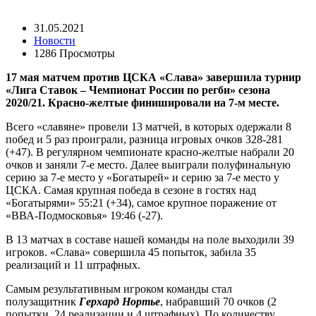
31.05.2021
Новости
1286 Просмотры
17 мая матчем против ЦСКА «Слава» завершила турнир
«Лига Ставок – Чемпионат России по регби» сезона
2020/21. Красно-желтые финишировали на 7-м месте.
Всего «славяне» провели 13 матчей, в которых одержали 8
побед и 5 раз проиграли, разница игровых очков 328-281
(+47). В регулярном чемпионате красно-желтые набрали 20
очков и заняли 7-е место. Далее выиграли полуфинальную
серию за 7-е место у «Богатырей» и серию за 7-е место у
ЦСКА. Самая крупная победа в сезоне в гостях над
«Богатырями» 55:21 (+34), самое крупное поражение от
«ВВА-Подмосковья» 19:46 (-27).
В 13 матчах в составе нашей команды на поле выходили 39
игроков. «Слава» совершила 45 попыток, забила 35
реализаций и 11 штрафных.
Самым результативным игроком команды стал
полузащитник
Герхард Нортье
, набравший 70 очков (2
попытки, 24 реализации и 4 штрафных). По количеству