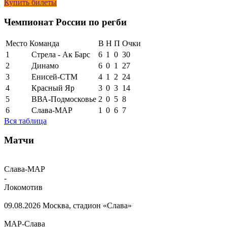
Купить билеты
Чемпионат России по регби
Место
Команда
В
Н
П
Очки
1
Стрела - Ак Барс
6
1
0
30
2
Динамо
6
0
1
27
3
Енисей-СТМ
4
1
2
24
4
Красный Яр
3
0
3
14
5
ВВА-Подмосковье
2
0
5
8
6
Слава-МАР
1
0
6
7
Вся таблица
Матчи
Слава-МАР
-
Локомотив
09.08.2026
Москва, стадион «Слава»
МАР-Слава