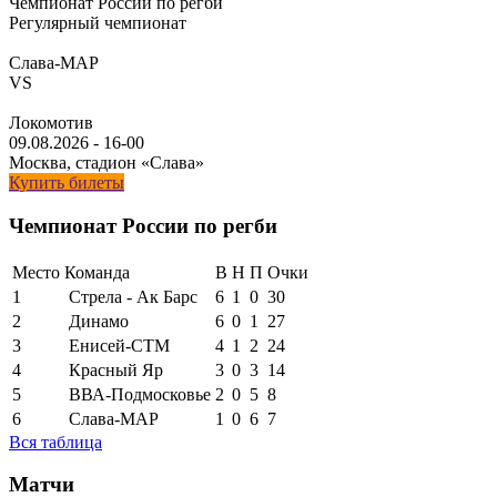
Чемпионат России по регби
Регулярный чемпионат
Слава-МАР
VS
Локомотив
09.08.2026
-
16-00
Москва, стадион «Слава»
Купить билеты
Чемпионат России по регби
Место
Команда
В
Н
П
Очки
1
Стрела - Ак Барс
6
1
0
30
2
Динамо
6
0
1
27
3
Енисей-СТМ
4
1
2
24
4
Красный Яр
3
0
3
14
5
ВВА-Подмосковье
2
0
5
8
6
Слава-МАР
1
0
6
7
Вся таблица
Матчи