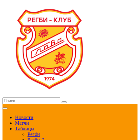
Новости
Матчи
Таблицы
Регби
Регби-7