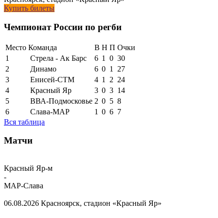
Купить билеты
Чемпионат России по регби
Место
Команда
В
Н
П
Очки
1
Стрела - Ак Барс
6
1
0
30
2
Динамо
6
0
1
27
3
Енисей-СТМ
4
1
2
24
4
Красный Яр
3
0
3
14
5
ВВА-Подмосковье
2
0
5
8
6
Слава-МАР
1
0
6
7
Вся таблица
Матчи
Красный Яр-м
-
МАР-Слава
06.08.2026
Красноярск, стадион «Красный Яр»