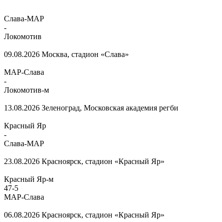
Слава-МАР
-
Локомотив
09.08.2026
Москва, стадион «Слава»
МАР-Слава
-
Локомотив-м
13.08.2026
Зеленоград, Московская академия регби
Красный Яр
-
Слава-МАР
23.08.2026
Красноярск, стадион «Красный Яр»
Красный Яр-м
47
-
5
МАР-Слава
06.08.2026
Красноярск, стадион «Красный Яр»