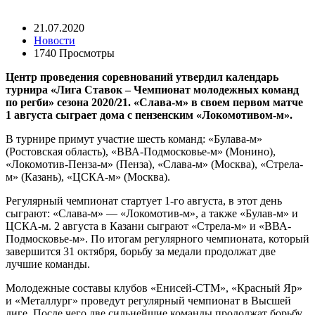
21.07.2020
Новости
1740 Просмотры
Центр проведения соревнований утвердил календарь
турнира «Лига Ставок – Чемпионат молодежных команд
по регби» сезона 2020/21. «Слава-м» в своем первом матче
1 августа сыграет дома с пензенским «Локомотивом-м».
В турнире примут участие шесть команд: «Булава-м»
(Ростовская область), «ВВА-Подмосковье-м» (Монино),
«Локомотив-Пенза-м» (Пенза), «Слава-м» (Москва), «Стрела-
м» (Казань), «ЦСКА-м» (Москва).
Регулярный чемпионат стартует 1-го августа, в этот день
сыграют: «Слава-м» — «Локомотив-м», а также «Булав-м» и
ЦСКА-м. 2 августа в Казани сыграют «Стрела-м» и «ВВА-
Подмосковье-м». По итогам регулярного чемпионата, который
завершится 31 октября, борьбу за медали продолжат две
лучшие команды.
Молодежные составы клубов «Енисей-СТМ», «Красный Яр»
и «Металлург» проведут регулярный чемпионат в Высшей
лиге. После чего две сильнейшие команды продолжат борьбу