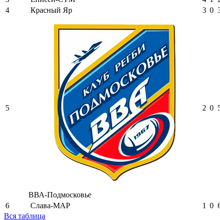
4
Красный Яр
3
0
5
2
0
ВВА-Подмосковье
6
Слава-МАР
1
0
Вся таблица