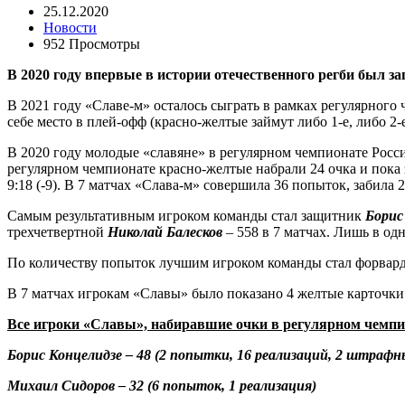
25.12.2020
Новости
952 Просмотры
В 2020 году впервые в истории отечественного регби был 
В 2021 году «Славе-м» осталось сыграть в рамках регулярного
себе место в плей-офф (красно-желтые займут либо 1-е, либо 2-е
В 2020 году молодые «славяне» в регулярном чемпионате России
регулярном чемпионате красно-желтые набрали 24 очка и пока 
9:18 (-9). В 7 матчах «Слава-м» совершила 36 попыток, забила
Самым результативным игроком команды стал защитник
Борис
трехчетвертной
Николай Балесков
– 558 в 7 матчах. Лишь в од
По количеству попыток лучшим игроком команды стал форвар
В 7 матчах игрокам «Славы» было показано 4 желтые карточк
Все игроки «Славы», набиравшие очки в регулярном чемпио
Борис Концелидзе – 48 (2 попытки, 16 реализаций, 2 штрафн
Михаил Сидоров – 32 (6 попыток, 1 реализация)