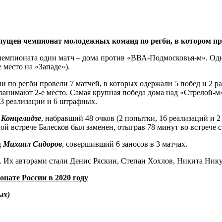
запущен чемпионат молодежных команд по регби, в котором п
 чемпионата один матч – дома против «ВВА-Подмосковья-м». Одн
 место на «Западе»).
 по регби провели 7 матчей, в которых одержали 5 побед и 2 ра
занимают 2-е место. Самая крупная победа дома над «Стрелой-м
 23 реализации и 6 штрафных.
 Концелидзе
, набравший 48 очков (2 попытки, 16 реализаций и 
ной встрече Балесков был заменен, отыграв 78 минут во встрече
д
Михаил Сидоров
, совершивший 6 заносов в 3 матчах.
и. Их авторами стали Денис Ряскин, Степан Хохлов, Никита Ни
нате России в 2020 году
ых)