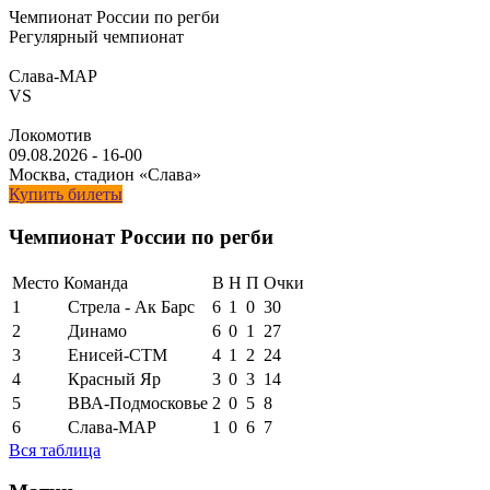
Чемпионат России по регби
Регулярный чемпионат
Слава-МАР
VS
Локомотив
09.08.2026
-
16-00
Москва, стадион «Слава»
Купить билеты
Чемпионат России по регби
Место
Команда
В
Н
П
Очки
1
Стрела - Ак Барс
6
1
0
30
2
Динамо
6
0
1
27
3
Енисей-СТМ
4
1
2
24
4
Красный Яр
3
0
3
14
5
ВВА-Подмосковье
2
0
5
8
6
Слава-МАР
1
0
6
7
Вся таблица