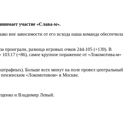
ринимает участие «Слава-м».
ако вне зависимости от его исхода наша команда обеспечила
за проиграли, разница игровых очков 244-105 (+139). В
» 103:17 (+86), самое крупное поражение от «Локомотива-м»
2 штрафных). Больше всех минут на поле провел центральный
 с пензенским «Локомотивом» в Москве.
кущенко и Владимир Левый.